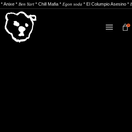
*
Anixe
*
*
Chill Mafia
*
*
El Columpio Asesino
*
Ben Yart
Egon soda
E
0
DENDA
NOBEDADEAK.
ARTISTAK.
BERRIAK.
KONTAKTUA.
Instagram
Youtube
Spotify
EU
ES