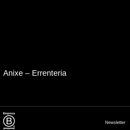
Lege abisua
Cookieen politika
Pribatutasun-politika
Anixe – Errenteria
Newsletter