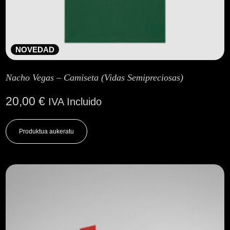
NOVEDAD
Nacho Vegas – Camiseta (Vidas Semipreciosas)
20,00
€
IVA Incluido
This
product
Produktua aukeratu
has
multiple
variants.
The
options
may
be
chosen