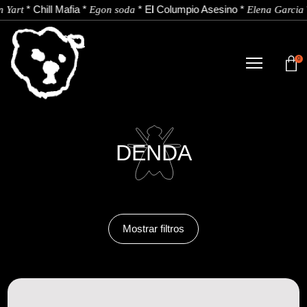
hill Mafia
*
*
El Columpio Asesino
*
*
Esas
*
Egon soda
Elena Garcia
0
DENDA
NOBEDADEAK.
ARTISTAK.
DENDA
BERRIAK.
KONTAKTUA.
Mostrar filtros
Instagram
Youtube
Spotify
EU
ES