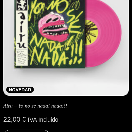
NOVEDAD
Airu – Yo no se nada! nada!!!
22,00
€
IVA Incluido
This