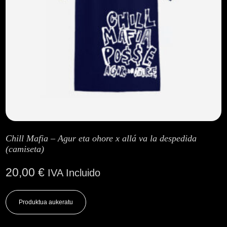
Chill Mafia – Agur eta ohore x allá va la despedida
(camiseta)
20,00
€
IVA Incluido
This
product
Produktua aukeratu
has
multiple