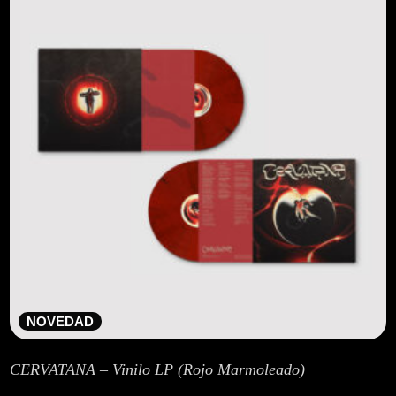
Lege abisua
Cookieen politika
Pribatutasun-politika
NOVEDAD
CERVATANA – Vinilo LP (Rojo Marmoleado)