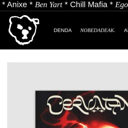
*
Anixe
*
Ben Yart
*
Chill Mafia
*
Egon
DENDA
NOBEDADEAK.
A