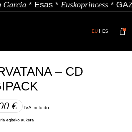
Garcia
*
Esas
*
Euskoprincess
*
GAZZ
0
EU
ES
RVATANA – CD
GIPACK
,00
€
IVA Incluido
ria egiteko aukera
NA