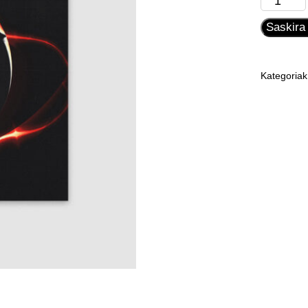
-
Saskira
CD
Digipack
quantity
Kategoria