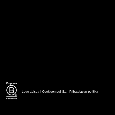
Lege abisua
Cookieen politika
Pribatutasun-politika