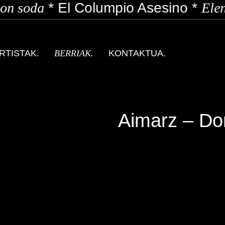
n soda
*
El Columpio Asesino
*
Elen
RTISTAK.
BERRIAK.
KONTAKTUA.
Aimarz – Do