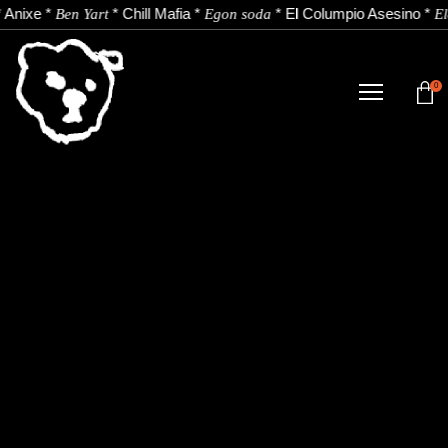
*
Anixe
*
*
Chill Mafia
*
*
El Columpio Asesino
*
Ben Yart
Egon soda
El
0
DENDA
NOBEDADEAK.
ARTISTAK.
BERRIAK.
KONTAKTUA.
Instagram
Youtube
Spotify
EU
ES