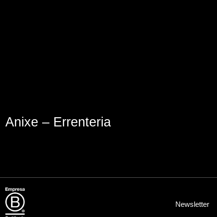
Lege abisua
Cookieen politika
Pribatutasun-politika
Anixe – Errenteria
Newsletter