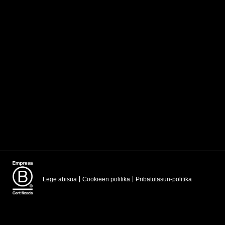
Lege abisua
Cookieen politika
Pribatutasun-politika