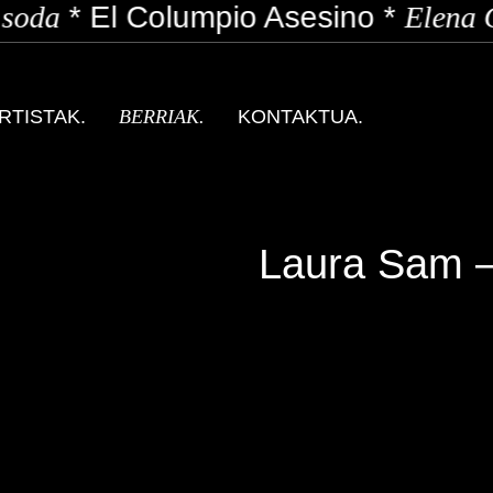
soda
*
El Columpio Asesino
*
Elena G
RTISTAK.
BERRIAK.
KONTAKTUA.
Laura Sam –