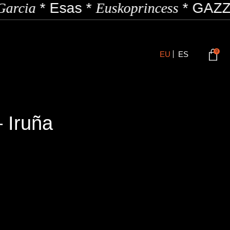
arcia
*
Esas
*
Euskoprincess
*
GAZZI
0
EU
ES
 Iruña