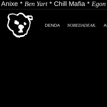
Anixe
*
Ben Yart
*
Chill Mafia
*
Egon 
DENDA
NOBEDADEAK.
A