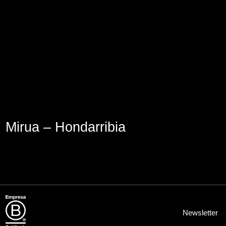
Lege abisua
Cookieen politika
Pribatutasun-politika
Mirua – Hondarribia
Newsletter