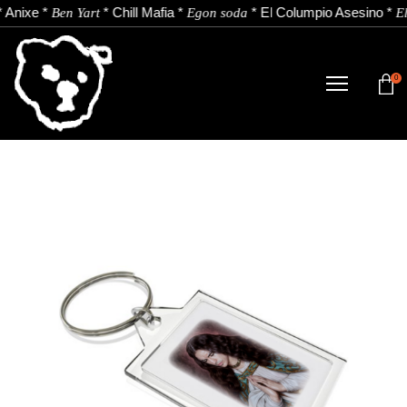
*
Anixe
*
*
Chill Mafia
*
*
El Columpio Asesino
*
Ben Yart
Egon soda
El
0
DENDA
NOBEDADEAK.
ARTISTAK.
BERRIAK.
KONTAKTUA.
Instagram
Youtube
Spotify
EU
ES