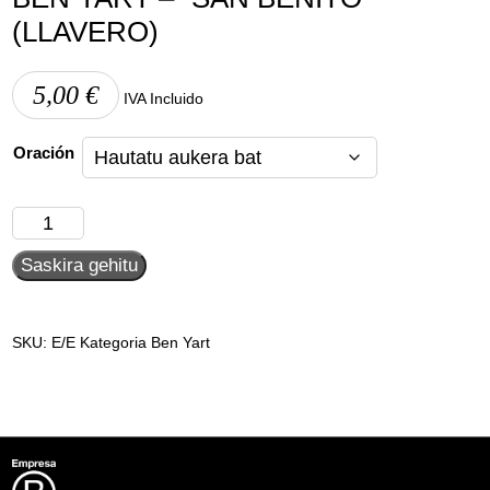
(LLAVERO)
5,00
€
IVA Incluido
Oración
Ben
Yart
Saskira gehitu
-
"San
Benito"
(Llavero)
SKU:
E/E
Kategoria
Ben Yart
quantity