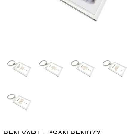
Lege abisua
Cookieen politika
Pribatutasun-politika
BEN YART – “SAN BENITO”