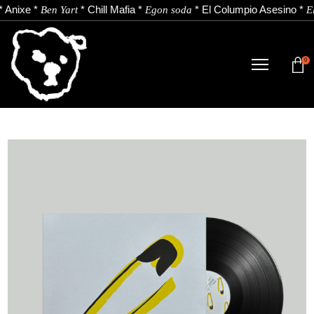
*
Anixe
*
*
Chill Mafia
*
*
El Columpio Asesino
*
Ben Yart
Egon soda
El
0
DENDA
NOBEDADEAK.
ARTISTAK.
BERRIAK.
KONTAKTUA.
Instagram
Youtube
Spotify
EU
ES