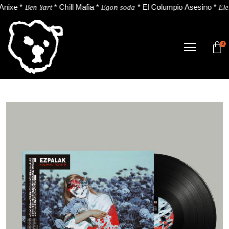
Anixe
*
*
Chill Mafia
*
*
El Columpio Asesino
*
Ben Yart
Egon soda
Ele
0
DENDA
NOBEDADEAK.
ARTISTAK.
BERRIAK.
KONTAKTUA.
Instagram
Youtube
Spotify
EU
ES