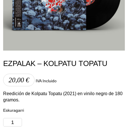
Lege abisua
Cookieen politika
Pribatutasun-politika
EZPALAK – KOLPATU TOPATU
20,00
€
IVA Incluido
Reedición de Kolpatu Topatu (2021) en vinilo negro de 180
gramos.
Eskuragarri
Ezpalak
-