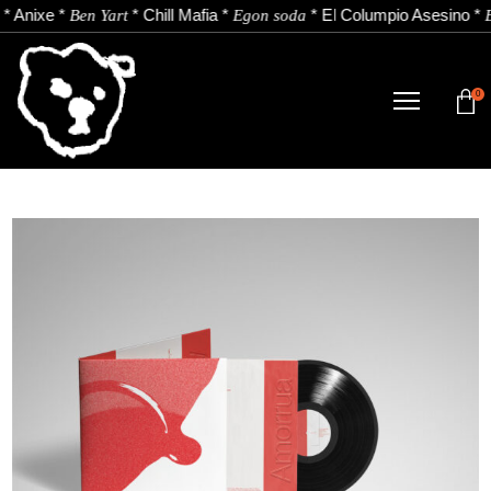
*
Anixe
*
*
Chill Mafia
*
*
El Columpio Asesino
*
Ben Yart
Egon soda
E
0
DENDA
NOBEDADEAK.
ARTISTAK.
BERRIAK.
KONTAKTUA.
Instagram
Youtube
Spotify
EU
ES