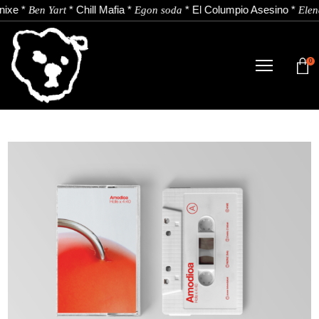
nixe
*
*
Chill Mafia
*
*
El Columpio Asesino
*
Ben Yart
Egon soda
Elen
0
DENDA
NOBEDADEAK.
ARTISTAK.
BERRIAK.
KONTAKTUA.
Instagram
Youtube
Spotify
EU
ES