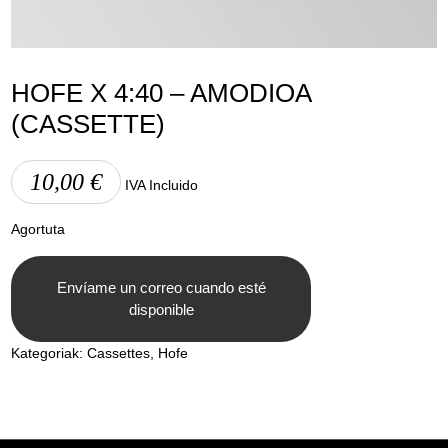
Lege abisua
Cookieen politika
Pribatutasun-politika
HOFE X 4:40 – AMODIOA
(CASSETTE)
10,00
€
IVA Incluido
Agortuta
Envíame un correo cuando esté
disponible
Kategoriak:
Cassettes
,
Hofe