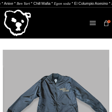
*
Anixe
*
*
Chill Mafia
*
*
El Columpio Asesino
*
Ben Yart
Egon soda
0
DENDA
NOBEDADEAK.
ARTISTAK.
BERRIAK.
KONTAKTUA.
Instagram
Youtube
Spotify
EU
ES