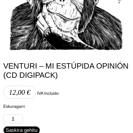
Lege abisua
Cookieen politika
Pribatutasun-politika
VENTURI – MI ESTÚPIDA OPINIÓN
(CD DIGIPACK)
12,00
€
IVA Incluido
Eskuragarri
Venturi
-
Saskira gehitu
Mi