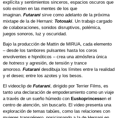
explícita y sentimientos sinceros, espacios oscuros que
solo existen en las mentes de los que
imaginan.
Futarani
sirve como adelanto de la próxima
mixtape de la de Hernani:
Totosaki
. Un trabajo cargado
de colaboraciones, sonidos disruptivos, polémica,
juegos sonoros, luz y oscuridad.
Bajo la producción de Mattin de MIRUA, cada elemento
– desde los tambores pulsantes hasta los coros
envolventes e hipnóticos – crea una atmósfera única
de
hotness
y agresión, de tensión y trance
amoroso.
Futarani
desdibuja los límites entre la realidad
y el deseo; entre los azotes y los besos.
El videoclip de
Futarani
, dirigido por Terrier Films, es
tanto una declaración de empoderamiento como un viaje
a través de un sueño húmedo con
Euskoprincess
en el
centro de atención, sin buscarlo. El video presenta una
exploración de temas tabúes, como las relaciones con
mujeres transgénero, posicionando a la de Hernani en