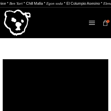
ixe
*
*
Chill Mafia
*
*
El Columpio Asesino
*
Ben Yart
Egon soda
Elena
0
TIENDA
NOVEDADES
ARTISTAS
NOTICIAS
CONTACTO
Instagram
Youtube
Spotify
ES