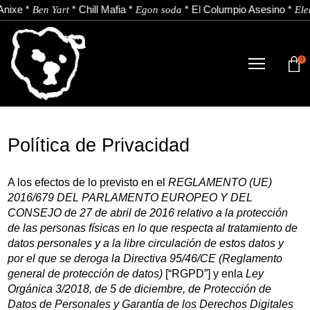
*
*
Chill Mafia
*
*
El Columpio Asesino
*
Ben Yart
Egon soda
Elena G
0
TIENDA
NOVEDADES
Política de Privacidad
ARTISTAS
NOTICIAS
A los efectos de lo previsto en el
REGLAMENTO (UE)
2016/679 DEL PARLAMENTO EUROPEO Y DEL
CONTACTO
CONSEJO de 27 de abril de 2016 relativo a la protección
de las personas físicas en lo que respecta al tratamiento de
datos personales y a la libre circulación de estos datos y
Instagram
Youtube
Spotify
por el que se deroga la Directiva 95/46/CE (Reglamento
general de protección de datos)
[“RGPD”] y enla
Ley
EU
ES
Orgánica 3/2018, de 5 de diciembre, de Protección de
Datos de Personales y Garantía de los Derechos Digitales