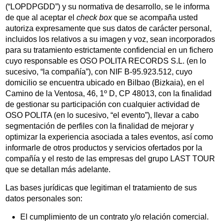
(“LOPDPGDD”) y su normativa de desarrollo, se le informa
Aviso Legal
Política de Cookies
Política de Privacidad
de que al aceptar el
check box
que se acompaña usted
autoriza expresamente que sus datos de carácter personal,
incluidos los relativos a su imagen y voz, sean incorporados
para su tratamiento estrictamente confidencial en un fichero
cuyo responsable es OSO POLITA RECORDS S.L. (en lo
sucesivo, “la compañía”), con NIF B-95.923.512, cuyo
domicilio se encuentra ubicado en Bilbao (Bizkaia), en el
Camino de la Ventosa, 46, 1º D, CP 48013, con la finalidad
de gestionar su participación con cualquier actividad de
OSO POLITA (en lo sucesivo, “el evento”), llevar a cabo
segmentación de perfiles con la finalidad de mejorar y
optimizar la experiencia asociada a tales eventos, así como
informarle de otros productos y servicios ofertados por la
compañía y el resto de las empresas del grupo LAST TOUR
que se detallan más adelante.
Las bases jurídicas que legitiman el tratamiento de sus
datos personales son:
El cumplimiento de un contrato y/o relación comercial.