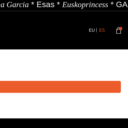
a Garcia
*
Esas
*
Euskoprincess
*
GAZ
0
EU
ES