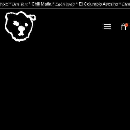
nixe
*
*
Chill Mafia
*
*
El Columpio Asesino
*
Ben Yart
Egon soda
Elen
0
TIENDA
NOVEDADES
ARTISTAS
NOTICIAS
CONTACTO
Instagram
Youtube
Spotify
EU
ES