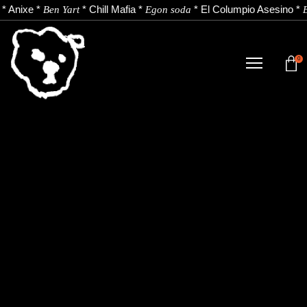
*
Anixe
*
*
Chill Mafia
*
*
El Columpio Asesino
*
Ben Yart
Egon soda
E
0
TIENDA
NOVEDADES
ARTISTAS
NOTICIAS
CONTACTO
Instagram
Youtube
Spotify
EU
ES