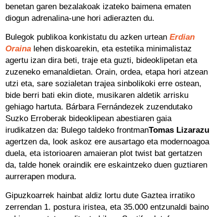
benetan garen bezalakoak izateko baimena ematen
diogun adrenalina-une hori adierazten du.
Bulegok publikoa konkistatu du azken urtean
Erdian
Oraina
lehen diskoarekin, eta estetika minimalistaz
agertu izan dira beti, traje eta guzti, bideoklipetan eta
zuzeneko emanaldietan. Orain, ordea, etapa hori atzean
utzi eta, sare sozialetan trajea sinbolikoki erre ostean,
bide berri bati ekin diote, musikaren aldetik arrisku
gehiago hartuta. Bárbara Fernándezek zuzendutako
Suzko Erroberak bideoklipean abestiaren gaia
irudikatzen da: Bulego taldeko frontman
Tomas Lizarazu
agertzen da, look askoz ere ausartago eta modernoagoa
duela, eta istorioaren amaieran plot twist bat gertatzen
da, talde honek oraindik ere eskaintzeko duen guztiaren
aurrerapen modura.
Gipuzkoarrek hainbat aldiz lortu dute Gaztea irratiko
zerrendan 1. postura iristea, eta 35.000 entzunaldi baino