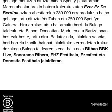
gehiago metatzen dituzte hilean Spotify plataforman
Maren abeslariarekin batera kaleratu zuten
Ezer Ez Da
Berdina
azken abestiarekin 280.000 erreprodukzio baino
gehiago lortu dituzte YouTuben eta 250.000 Spotifyn.
Gainera, bira arrakastatsu bat amaitu berri du Bulego
taldeak, eta Bilbon, Donostian, Madrilen eta Bartzelonan,
besteak beste, aritu dira. Badator uda, jaialdien sasoia;
hori horrela izanik, hainbat jaialditako zerrendetan irakur
dezakegu Bulego taldearen izena, hala nola
Bilbao BBK
Live, Sonorama Ribera, EHZ Festibala, Ezcafest eta
Donostia Festibala jaialdietan
.
Newsletter