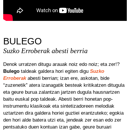
Lege abisua
Cookieen politika
Pribatutasun-politika
BULEGO
Suzko Erroberak abesti berria
Denok urratzen ditugu arauak noiz edo noiz; eta zer!?
Bulego
taldeak galdera hori egiten digu
Suzko
Erroberak
abesti berrian; izan ere, askotan, bide
“zuzenetik” atera izanagatik besteak kritikatzen ditugula
eta geure burua zalantzan jartzen dugula hausnartzen
baitu euskal pop taldeak. Abesti berri honetan pop-
instrumentu klasikoak eta sintetizadoreen melodiak
uztartzen dira galdera horiei guztiei erantzuteko; egokia
den hori alde batera utzi eta, jendeak zer esan edo zer
pentsatuko duen kontuan izan gabe, geure buruari