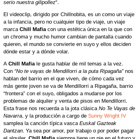
serio nuestra gilipollez
“.
El videoclip, dirigido por Chillnobita, es un como un viaje
a la infancia, pero no cualquier tipo de viaje, un viaje
marca
Chill Mafia
con una estética única en la que con
un chroma y mucho humor cambian de pantalla cuando
quieren, el mundo se convierte en suyo y ellos deciden
dónde estar y a dónde volar.
A
Chill Mafia
le gusta hablar de mil temas a la vez.
Con
“No te vayas de Mendillorri a la puta Ripagaña”
nos
hablan del barrio en el que viven, de cómo cada vez
más gente joven se va de Mendillorri a Ripagaña, barrio
“frontera” con el suyo, obligados a mudarse por los
problemas de alquiler y venta de pisos en Mendillorri.
Esta frase nos recuerda a la jota clásica
No Te Vayas de
Navarra
, y la producción a cargo de
Sunny Wright IV
samplea la canción típica vasca
Euskal Gazteak
Dantzan
. Ya sea por amor, por trabajo o por poder pagar
el alquiler,
Chill Mafia
siempre tiene un pie en el futuro y