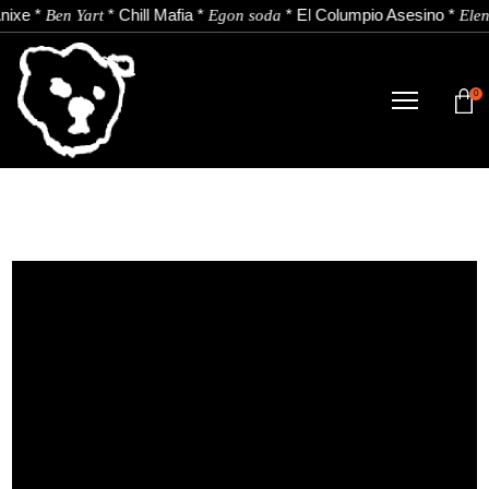
ixe
*
*
Chill Mafia
*
*
El Columpio Asesino
*
Ben Yart
Egon soda
Elen
0
DENDA
NOBEDADEAK.
ARTISTAK.
BERRIAK.
KONTAKTUA.
Instagram
Youtube
Spotify
EU