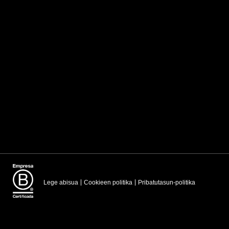
Lege abisua
Cookieen politika
Pribatutasun-politika