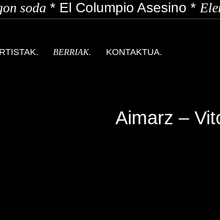
n soda
*
El Columpio Asesino
*
Elen
RTISTAK.
BERRIAK.
KONTAKTUA.
Aimarz – Vit