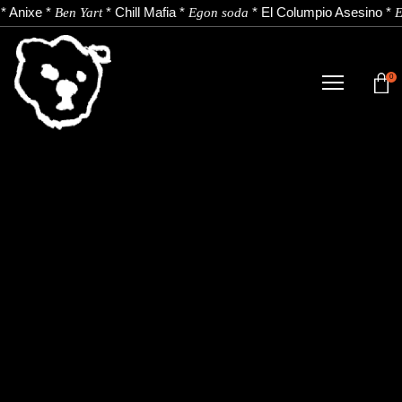
*
Anixe
*
*
Chill Mafia
*
*
El Columpio Asesino
*
Ben Yart
Egon soda
E
0
DENDA
NOBEDADEAK.
ARTISTAK.
BERRIAK.
KONTAKTUA.
Instagram
Youtube
Spotify
EU
ES