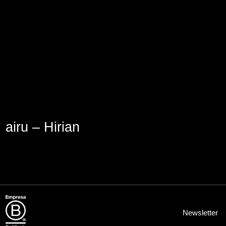
Lege abisua
Cookieen politika
Pribatutasun-politika
airu – Hirian
Newsletter