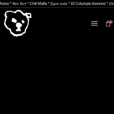
Anixe
*
*
Chill Mafia
*
*
El Columpio Asesino
*
Ben Yart
Egon soda
Ele
0
DENDA
NOBEDADEAK.
ARTISTAK.
BERRIAK.
KONTAKTUA.
Instagram
Youtube
Spotify
EU
ES