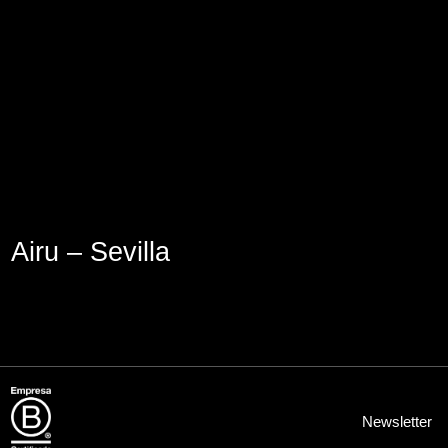
Lege abisua
Cookieen politika
Pribatutasun-politika
Airu – Sevilla
Newsletter