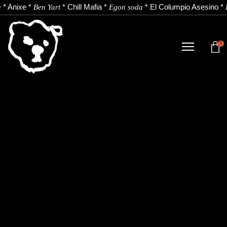
*
Anixe
*
*
Chill Mafia
*
*
El Columpio Asesino
*
Ben Yart
Egon soda
0
DENDA
NOBEDADEAK.
ARTISTAK.
BERRIAK.
KONTAKTUA.
Instagram
Youtube
Spotify
EU
ES