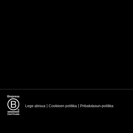
Lege abisua
Cookieen politika
Pribatutasun-politika