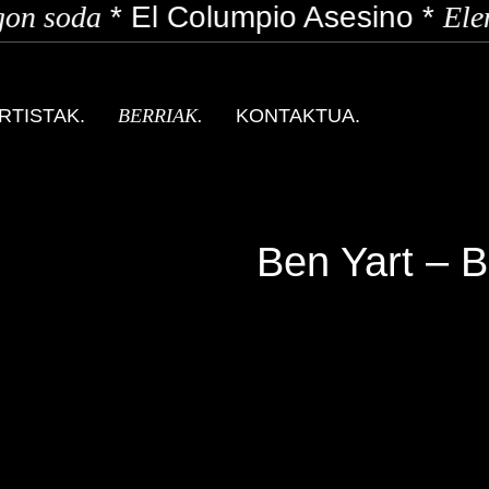
on soda
*
El Columpio Asesino
*
Elen
RTISTAK.
BERRIAK.
KONTAKTUA.
Ben Yart – B