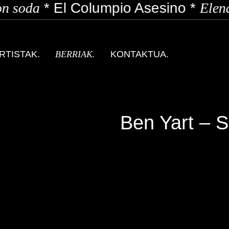
n soda
*
El Columpio Asesino
*
Elena
RTISTAK.
BERRIAK.
KONTAKTUA.
Ben Yart – S