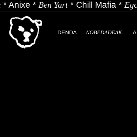
*
Anixe
*
Ben Yart
*
Chill Mafia
*
Ego
DENDA
NOBEDADEAK.
A