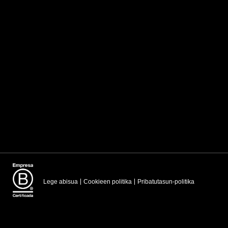
Lege abisua
Cookieen politika
Pribatutasun-politika