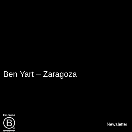
Lege abisua
Cookieen politika
Pribatutasun-politika
Ben Yart – Zaragoza
Newsletter