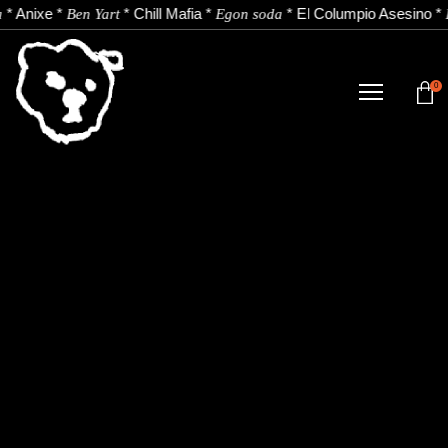
*
Anixe
*
*
Chill Mafia
*
*
El Columpio Asesino
*
a
Ben Yart
Egon soda
0
DENDA
NOBEDADEAK.
ARTISTAK.
BERRIAK.
KONTAKTUA.
Instagram
Youtube
Spotify
EU
ES