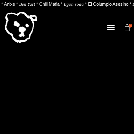
*
Anixe
*
*
Chill Mafia
*
*
El Columpio Asesino
*
Ben Yart
Egon soda
0
DENDA
NOBEDADEAK.
ARTISTAK.
BERRIAK.
KONTAKTUA.
Instagram
Youtube
Spotify
EU
ES