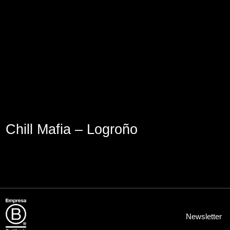
Lege abisua
Cookieen politika
Pribatutasun-politika
Chill Mafia – Logroño
Newsletter