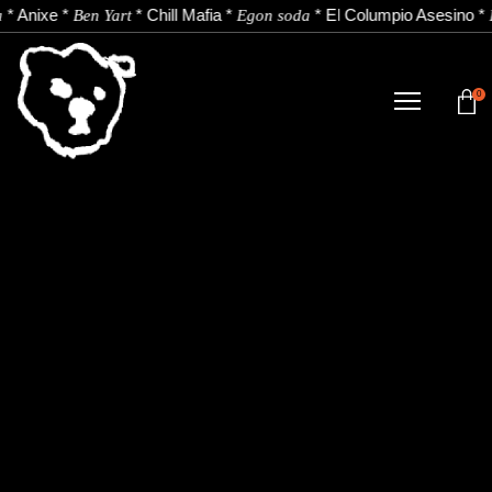
*
Anixe
*
*
Chill Mafia
*
*
El Columpio Asesino
*
a
Ben Yart
Egon soda
0
DENDA
NOBEDADEAK.
ARTISTAK.
BERRIAK.
KONTAKTUA.
Instagram
Youtube
Spotify
EU
ES