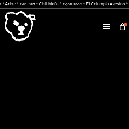
*
Anixe
*
*
Chill Mafia
*
*
El Columpio Asesino
*
a
Ben Yart
Egon soda
0
DENDA
NOBEDADEAK.
ARTISTAK.
BERRIAK.
KONTAKTUA.
Instagram
Youtube
Spotify
EU
ES