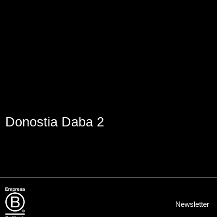
Lege abisua
Cookieen politika
Pribatutasun-politika
Donostia Daba 2
Newsletter