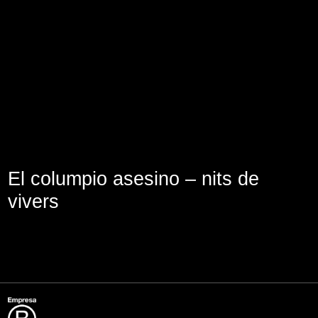
Lege abisua
Cookieen politika
Pribatutasun-politika
El columpio asesino – nits de
vivers