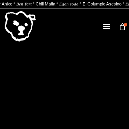
*
Anixe
*
*
Chill Mafia
*
*
El Columpio Asesino
*
Ben Yart
Egon soda
El
0
DENDA
NOBEDADEAK.
ARTISTAK.
BERRIAK.
KONTAKTUA.
Instagram
Youtube
Spotify
EU
ES