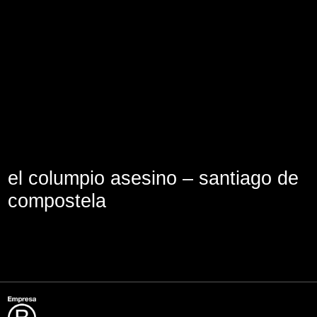
Lege abisua
Cookieen politika
Pribatutasun-politika
el columpio asesino – santiago de
compostela