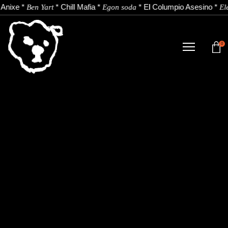
Anixe
*
*
Chill Mafia
*
*
El Columpio Asesino
*
Ben Yart
Egon soda
El
0
DENDA
NOBEDADEAK.
ARTISTAK.
BERRIAK.
KONTAKTUA.
Instagram
Youtube
Spotify
EU
ES