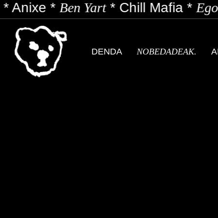
*
Anixe
*
Ben Yart
*
Chill Mafia
*
Egon
DENDA
NOBEDADEAK.
A