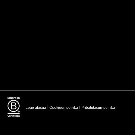
Lege abisua
Cookieen politika
Pribatutasun-politika