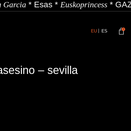
 Garcia
*
Esas
*
Euskoprincess
*
GAZZ
0
EU
ES
asesino – sevilla