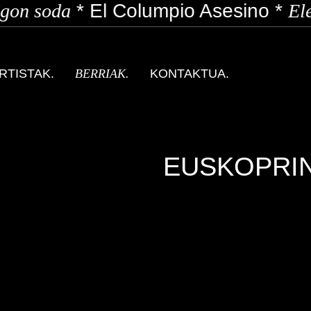
on soda
*
El Columpio Asesino
*
Ele
RTISTAK.
BERRIAK.
KONTAKTUA.
EUSKOPRIN