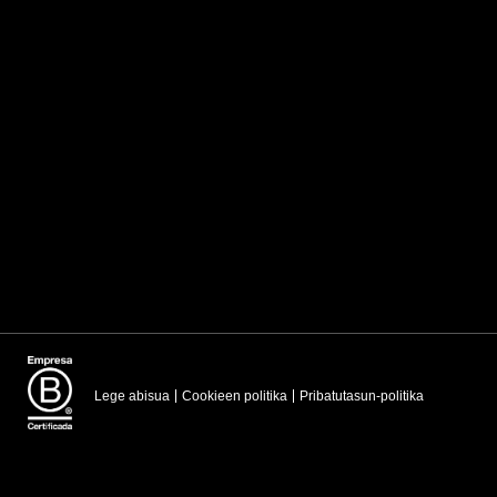
Lege abisua
Cookieen politika
Pribatutasun-politika