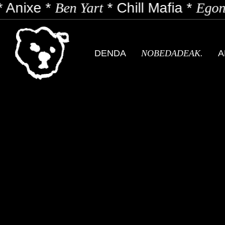
Anixe
*
Ben Yart
*
Chill Mafia
*
Egon 
DENDA
NOBEDADEAK.
A