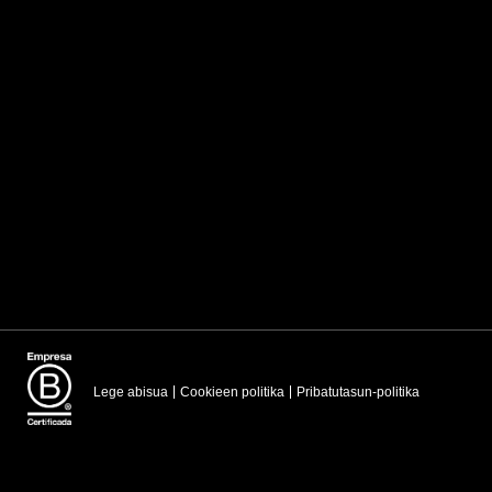
Lege abisua
Cookieen politika
Pribatutasun-politika