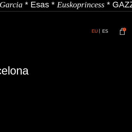
Garcia
*
Esas
*
Euskoprincess
*
GAZZ
0
EU
ES
celona