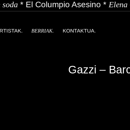
soda
*
El Columpio Asesino
*
Elena 
RTISTAK.
BERRIAK.
KONTAKTUA.
Gazzi – Bar