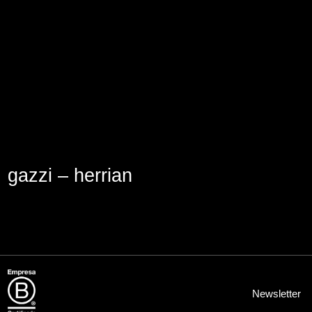
Lege abisua
Cookieen politika
Pribatutasun-politika
gazzi – herrian
Newsletter