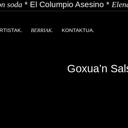
n soda
*
El Columpio Asesino
*
Elena
RTISTAK.
BERRIAK.
KONTAKTUA.
Goxua’n Sal