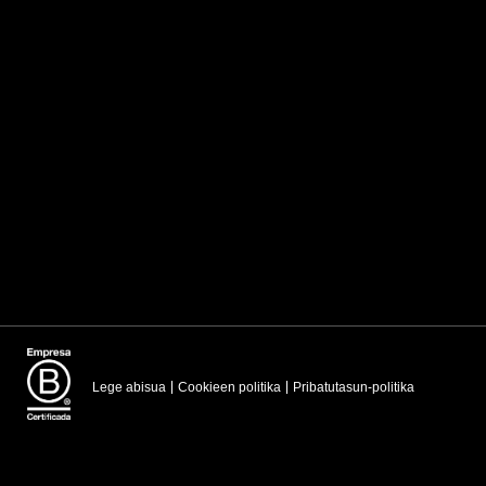
Lege abisua
Cookieen politika
Pribatutasun-politika