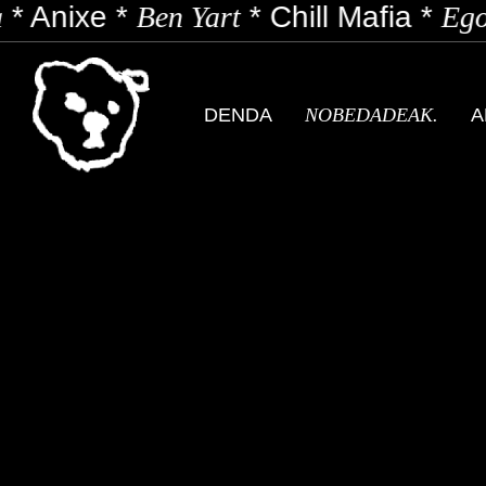
*
Anixe
*
Ben Yart
*
Chill Mafia
*
Ego
DENDA
NOBEDADEAK.
A