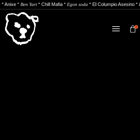
*
Anixe
*
*
Chill Mafia
*
*
El Columpio Asesino
*
Ben Yart
Egon soda
0
DENDA
NOBEDADEAK.
ARTISTAK.
BERRIAK.
KONTAKTUA.
Instagram
Youtube
Spotify
EU
ES