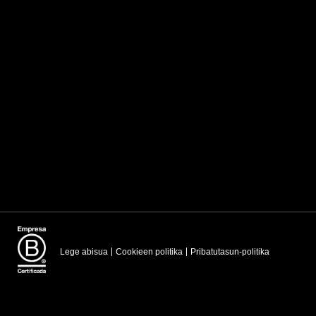
Lege abisua
Cookieen politika
Pribatutasun-politika