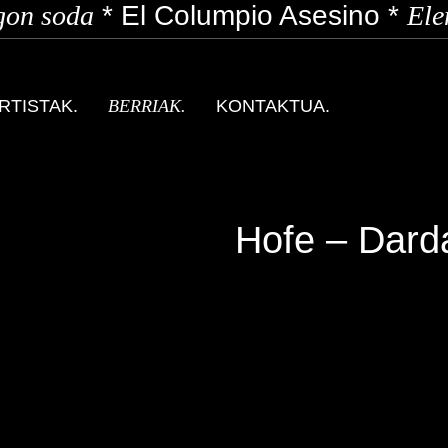
on soda
*
El Columpio Asesino
*
Elen
RTISTAK.
BERRIAK.
KONTAKTUA.
Hofe – Dard