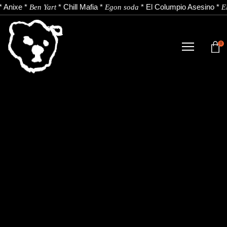
*
Anixe
*
*
Chill Mafia
*
*
El Columpio Asesino
*
Ben Yart
Egon soda
E
0
DENDA
NOBEDADEAK.
ARTISTAK.
BERRIAK.
KONTAKTUA.
Instagram
Youtube
Spotify
EU
ES