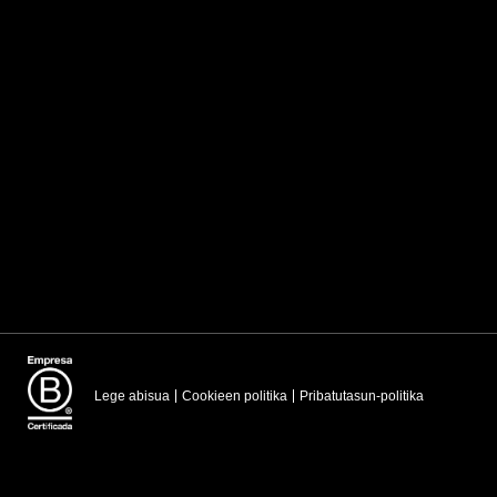
Lege abisua
Cookieen politika
Pribatutasun-politika