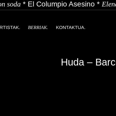
n soda
*
El Columpio Asesino
*
Elena
RTISTAK.
BERRIAK.
KONTAKTUA.
Huda – Barc