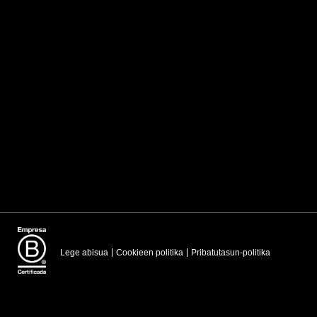
Lege abisua
Cookieen politika
Pribatutasun-politika