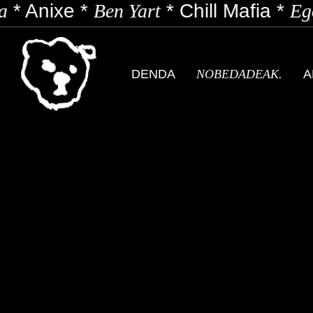
*
Anixe
*
Ben Yart
*
Chill Mafia
*
Ego
DENDA
NOBEDADEAK.
A