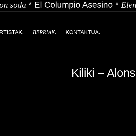
n soda
*
El Columpio Asesino
*
Elen
RTISTAK.
BERRIAK.
KONTAKTUA.
Kiliki – Alon