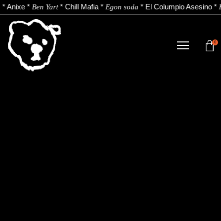
*
Anixe
*
*
Chill Mafia
*
*
El Columpio Asesino
*
Ben Yart
Egon soda
0
DENDA
NOBEDADEAK.
ARTISTAK.
BERRIAK.
KONTAKTUA.
Instagram
Youtube
Spotify
EU
ES