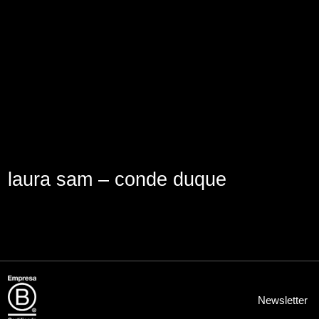
Lege abisua
Cookieen politika
Pribatutasun-politika
laura sam – conde duque
Newsletter