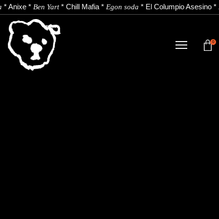
*
Anixe
*
*
Chill Mafia
*
*
El Columpio Asesino
*
a
Ben Yart
Egon soda
0
DENDA
NOBEDADEAK.
ARTISTAK.
BERRIAK.
KONTAKTUA.
Instagram
Youtube
Spotify
EU
ES