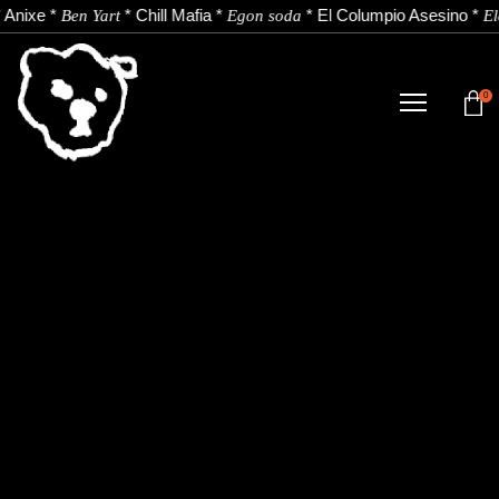
*
Anixe
*
*
Chill Mafia
*
*
El Columpio Asesino
*
Ben Yart
Egon soda
El
0
DENDA
NOBEDADEAK.
ARTISTAK.
BERRIAK.
KONTAKTUA.
Instagram
Youtube
Spotify
EU
ES