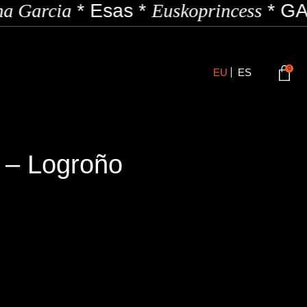
a Garcia
*
Esas
*
Euskoprincess
*
GAZ
0
EU
ES
 – Logroño