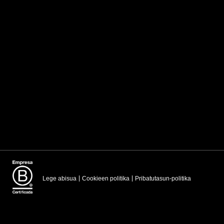
Lege abisua
Cookieen politika
Pribatutasun-politika