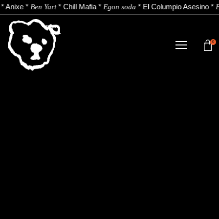
*
Anixe
*
*
Chill Mafia
*
*
El Columpio Asesino
*
Ben Yart
Egon soda
E
0
DENDA
NOBEDADEAK.
ARTISTAK.
BERRIAK.
KONTAKTUA.
Instagram
Youtube
Spotify
EU
ES