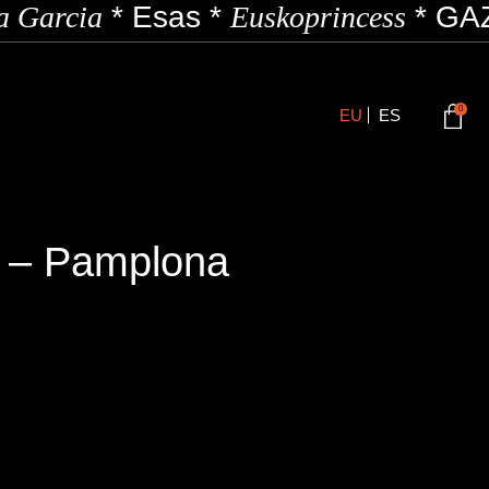
 Garcia
*
Esas
*
Euskoprincess
*
GAZ
0
EU
ES
 – Pamplona