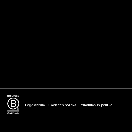
Lege abisua
Cookieen politika
Pribatutasun-politika