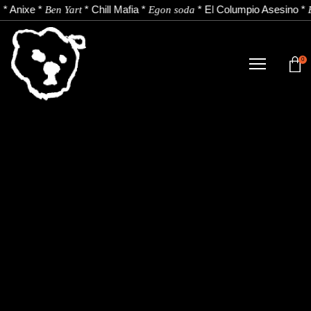
*
Anixe
*
*
Chill Mafia
*
*
El Columpio Asesino
*
Ben Yart
Egon soda
0
DENDA
NOBEDADEAK.
ARTISTAK.
BERRIAK.
KONTAKTUA.
Instagram
Youtube
Spotify
EU
ES